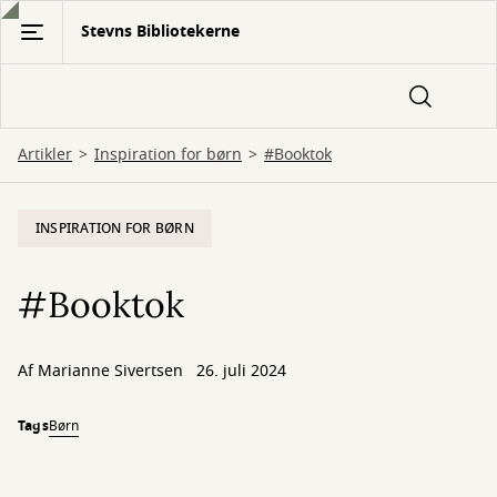
Gå
Stevns Bibliotekerne
til
hovedindhold
Artikler
Inspiration for børn
#Booktok
INSPIRATION FOR BØRN
#Booktok
Af
Marianne Sivertsen
26. juli 2024
Tags
Børn