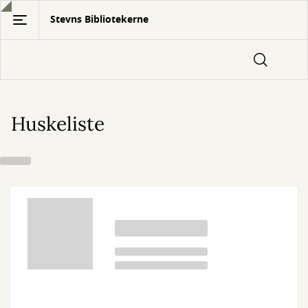
Gå
Stevns Bibliotekerne
til
hovedindhold
Huskeliste