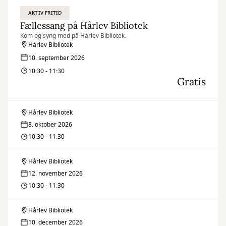
AKTIV FRITID
Fællessang på Hårlev Bibliotek
Kom og syng med på Hårlev Bibliotek.
Hårlev Bibliotek
10. september 2026
10:30 - 11:30
Gratis
Hårlev Bibliotek
Fællessang
8. oktober 2026
på
10:30 - 11:30
Hårlev
Hårlev Bibliotek
Fællessang
Bibliotek
12. november 2026
på
10:30 - 11:30
Hårlev
Hårlev Bibliotek
Fællessang
Bibliotek
10. december 2026