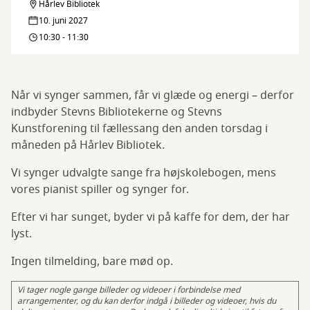
Hårlev Bibliotek
Fællessang
Bibliotek
10. juni 2027
på
10:30 - 11:30
Hårlev
Bibliotek
Når vi synger sammen, får vi glæde og energi – derfor
indbyder Stevns Bibliotekerne og Stevns
Kunstforening til fællessang den anden torsdag i
måneden på Hårlev Bibliotek.
Vi synger udvalgte sange fra højskolebogen, mens
vores pianist spiller og synger for.
Efter vi har sunget, byder vi på kaffe for dem, der har
lyst.
Ingen tilmelding, bare mød op.
Vi tager nogle gange billeder og videoer i forbindelse med
arrangementer, og du kan derfor indgå i billeder og videoer, hvis du