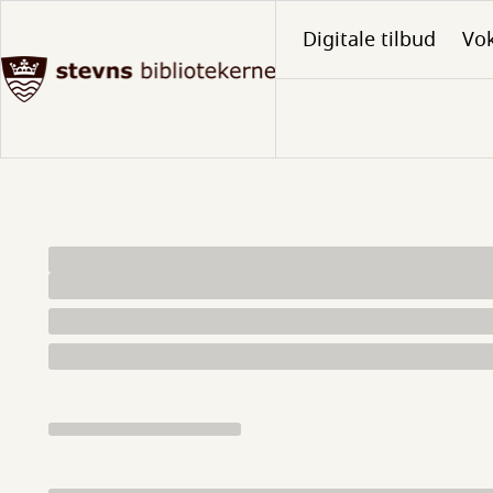
Gå
Digitale tilbud
Vo
til
hovedindhold