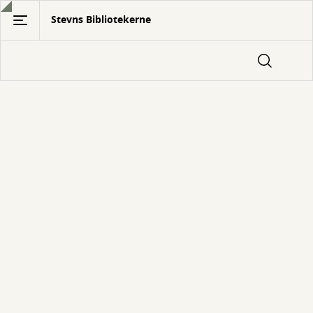
Gå
Stevns Bibliotekerne
til
hovedindhold