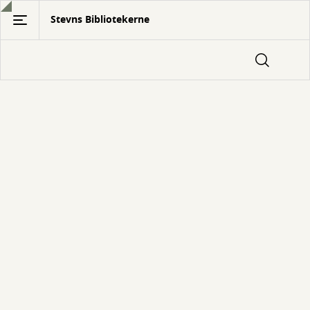
Gå
Stevns Bibliotekerne
til
hovedindhold