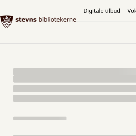
Gå
Digitale tilbud
Vo
til
hovedindhold