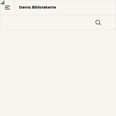
Gå
Stevns Bibliotekerne
til
hovedindhold