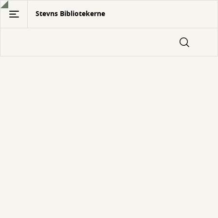
Gå
Stevns Bibliotekerne
til
hovedindhold