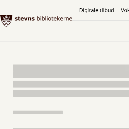
Gå
Digitale tilbud
Vo
til
hovedindhold