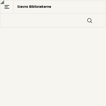
Gå
Stevns Bibliotekerne
til
hovedindhold