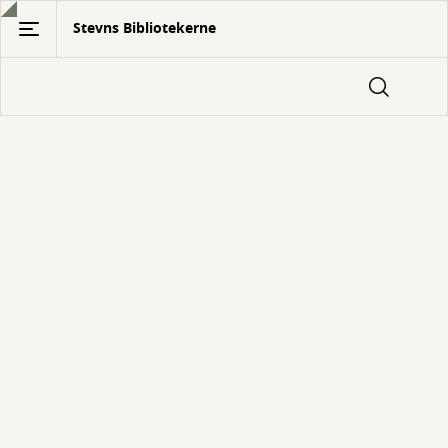
Gå
Stevns Bibliotekerne
til
hovedindhold