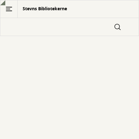
Gå
Stevns Bibliotekerne
til
hovedindhold