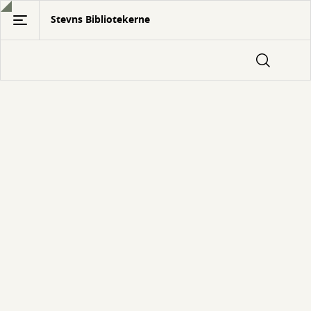
Gå
Stevns Bibliotekerne
til
hovedindhold