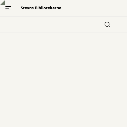
Gå
Stevns Bibliotekerne
til
hovedindhold