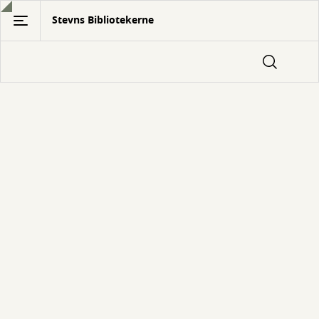
Gå
Stevns Bibliotekerne
til
hovedindhold