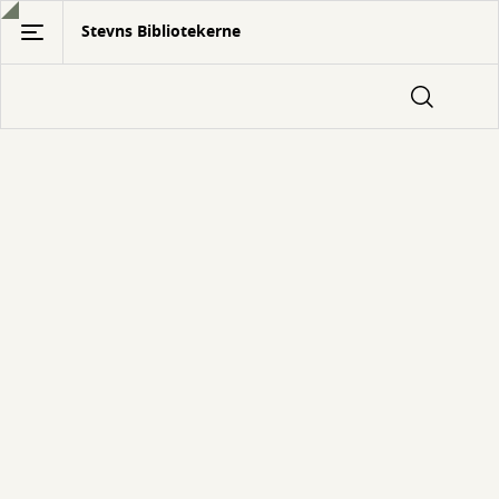
Gå
Stevns Bibliotekerne
til
hovedindhold