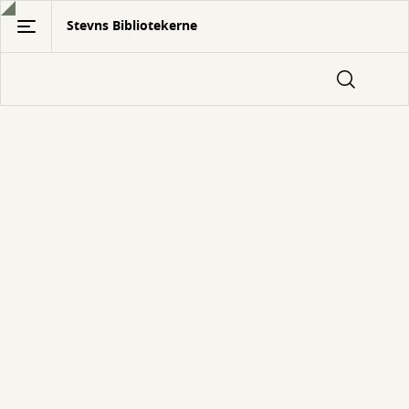
Gå
Stevns Bibliotekerne
til
hovedindhold