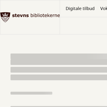
Gå
Digitale tilbud
Vo
til
hovedindhold