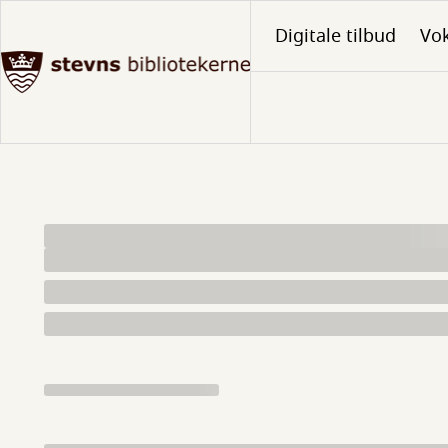
Gå
Digitale tilbud
Vo
til
hovedindhold