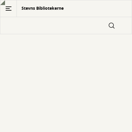
Gå
Stevns Bibliotekerne
til
hovedindhold