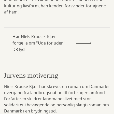
landmanden Erik førstehåndsvidne til, at den eneste
kultur og livsform, han kender, forsvinder for øjnene
af ham.
Hør Niels Krause- Kjær
fortælle om "Ude for uden" i
DR lyd
Juryens motivering
Niels Krause-Kjær har skrevet en roman om Danmarks
overgang fra landbrugsnation til forbrugersamfund.
Forfatteren skildrer landmandslivet med stor
solidaritet i bevægende og personlig slægtsroman om
Danmark i en brydningstid.