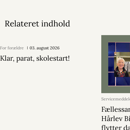
Relateret indhold
For forældre
03. august 2026
Klar, parat, skolestart!
Servicemeddel
august 2026
Fællessa
Hårlev B
flytter d