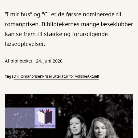
”I mit hus” og "C" er de første nominerede til
romanprisen. Bibliotekernes mange læseklubber
kan se frem til stærke og foruroligende
læseoplevelser.
Af biblioteket
24. juni 2026
Tags
DR Romanprisen
Priser
Litteratur for voksne
Aktuelt