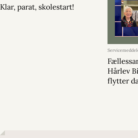
Klar, parat, skolestart!
Servicemeddel
august 2026
Fællessa
Hårlev B
flytter d