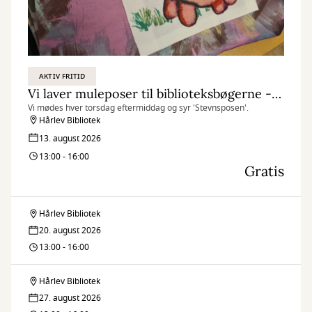
AKTIV FRITID
Vi laver muleposer til biblioteksbøgerne - i Hårlev
Vi mødes hver torsdag eftermiddag og syr 'Stevnsposen'.
Hårlev Bibliotek
13. august 2026
13:00 - 16:00
Gratis
Hårlev Bibliotek
Vi
20. august 2026
laver
13:00 - 16:00
muleposer
Hårlev Bibliotek
Vi
til
27. august 2026