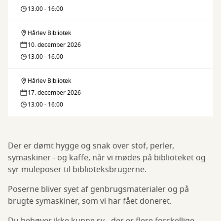
i
laver
13:00 - 16:00
biblioteksbøgerne
Hårlev
muleposer
-
Hårlev Bibliotek
Vi
til
10. december 2026
i
laver
13:00 - 16:00
biblioteksbøgerne
Hårlev
muleposer
-
Hårlev Bibliotek
Vi
til
17. december 2026
i
laver
13:00 - 16:00
biblioteksbøgerne
Hårlev
muleposer
-
til
i
Der er dømt hygge og snak over stof, perler,
biblioteksbøgerne
symaskiner - og kaffe, når vi mødes på biblioteket og
Hårlev
syr muleposer til biblioteksbrugerne.
-
Poserne bliver syet af genbrugsmaterialer og på
i
brugte symaskiner, som vi har fået doneret.
Hårlev