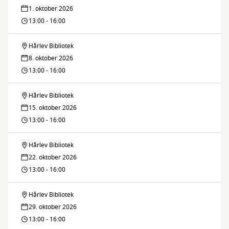
Vi
til
1. oktober 2026
i
laver
13:00 - 16:00
biblioteksbøgerne
Hårlev
muleposer
-
Hårlev Bibliotek
Vi
til
8. oktober 2026
i
laver
13:00 - 16:00
biblioteksbøgerne
Hårlev
muleposer
-
Hårlev Bibliotek
Vi
til
15. oktober 2026
i
laver
13:00 - 16:00
biblioteksbøgerne
Hårlev
muleposer
-
Hårlev Bibliotek
Vi
til
22. oktober 2026
i
laver
13:00 - 16:00
biblioteksbøgerne
Hårlev
muleposer
-
Hårlev Bibliotek
Vi
til
29. oktober 2026
i
laver
13:00 - 16:00
biblioteksbøgerne