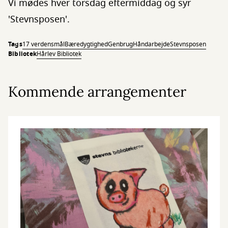
Vi mødes hver torsdag eftermiddag og syr
'Stevnsposen'.
Tags
17 verdensmål
Bæredygtighed
Genbrug
Håndarbejde
Stevnsposen
Bibliotek
Hårlev Bibliotek
Kommende arrangementer