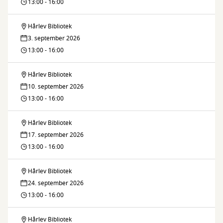
laver
13:00 - 16:00
biblioteksbøgerne
muleposer
-
Hårlev Bibliotek
Vi
til
3. september 2026
i
laver
13:00 - 16:00
biblioteksbøgerne
Hårlev
muleposer
-
Hårlev Bibliotek
Vi
til
10. september 2026
i
laver
13:00 - 16:00
biblioteksbøgerne
Hårlev
muleposer
-
Hårlev Bibliotek
Vi
til
17. september 2026
i
laver
13:00 - 16:00
biblioteksbøgerne
Hårlev
muleposer
-
Hårlev Bibliotek
Vi
til
24. september 2026
i
laver
13:00 - 16:00
biblioteksbøgerne
Hårlev
muleposer
-
Hårlev Bibliotek