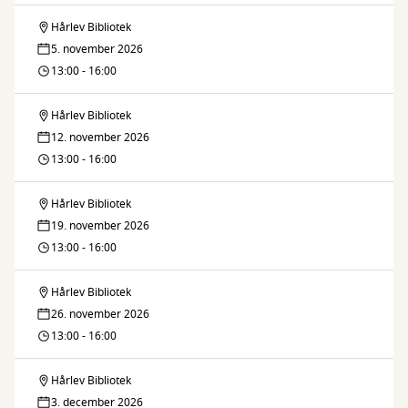
Hårlev
muleposer
-
Hårlev Bibliotek
Vi
til
5. november 2026
i
laver
13:00 - 16:00
biblioteksbøgerne
Hårlev
muleposer
-
Hårlev Bibliotek
Vi
til
12. november 2026
i
laver
13:00 - 16:00
biblioteksbøgerne
Hårlev
muleposer
-
Hårlev Bibliotek
Vi
til
19. november 2026
i
laver
13:00 - 16:00
biblioteksbøgerne
Hårlev
muleposer
-
Hårlev Bibliotek
Vi
til
26. november 2026
i
laver
13:00 - 16:00
biblioteksbøgerne
Hårlev
muleposer
-
Hårlev Bibliotek
Vi
til
3. december 2026