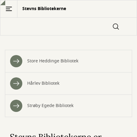
Gå
Stevns Bibliotekerne
til
hovedindhold
Om
Store Heddinge Bibliotek
os
Hårlev Bibliotek
Strøby Egede Bibliotek