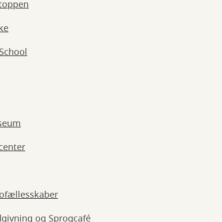
toppen
ke
 School
useum
scenter
ofællesskaber
givning og Sprogcafé