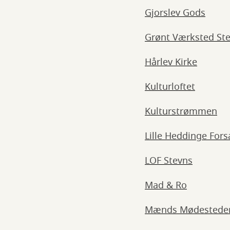
Gjorslev Gods
Grønt Værksted St
Hårlev Kirke
Kulturloftet
Kulturstrømmen
Lille Heddinge For
LOF Stevns
Mad & Ro
Mænds Mødesteder