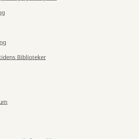
ng
ing
idens Biblioteker
eum