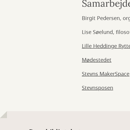
Samarbejde 
Birgit Pedersen, or
Lise Søelund, filoso
Lille Heddinge Rytt
Mødestedet
Stevns MakerSpace
Stevnsposen