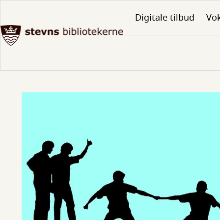
Gå
Digitale tilbud
Vo
til
hovedindhold
Samarbejdspartnere