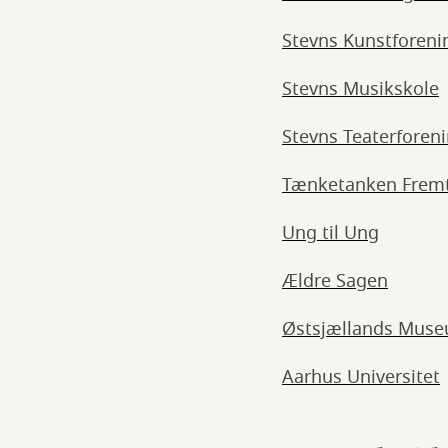
Stevns Kunstforeni
Stevns Musikskole
Stevns Teaterforen
Tænketanken Fremt
Ung til Ung
Ældre Sagen
Østsjællands Mus
Aarhus Universitet