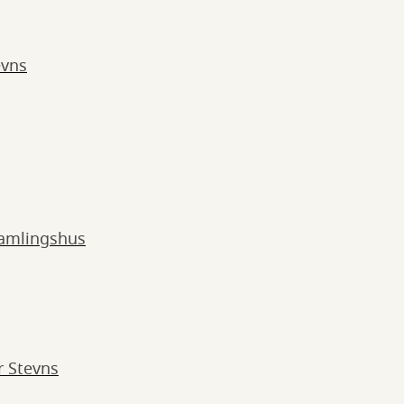
evns
samlingshus
 Stevns