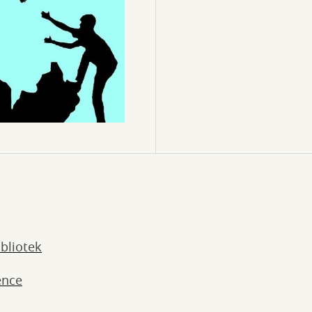
ibliotek
ence