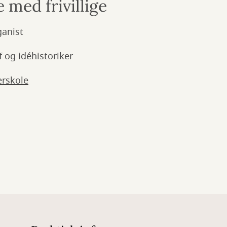
med frivillige
ganist
f og idéhistoriker
erskole