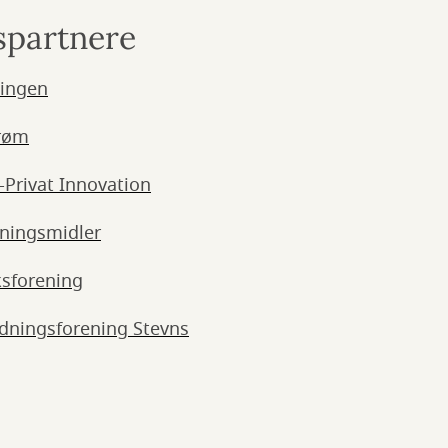
spartnere
ningen
trøm
g-Privat Innovation
sningsmidler
sforening
dningsforening Stevns