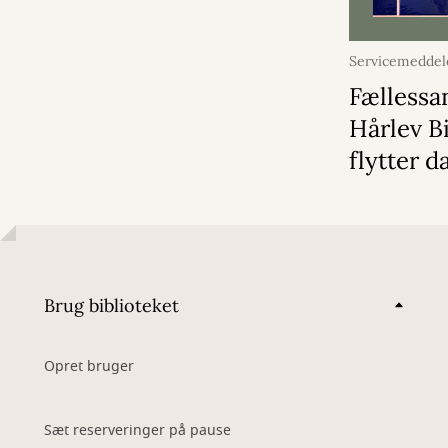
Servicemeddel
august 2026
Fællessa
Hårlev B
flytter d
Brug biblioteket
Opret bruger
Sæt reserveringer på pause