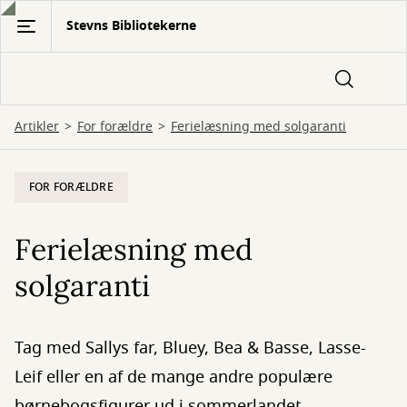
Gå
Stevns Bibliotekerne
til
hovedindhold
Artikler
For forældre
Ferielæsning med solgaranti
FOR FORÆLDRE
Ferielæsning med
solgaranti
Tag med Sallys far, Bluey, Bea & Basse, Lasse-
Leif eller en af de mange andre populære
børnebogsfigurer ud i sommerlandet.