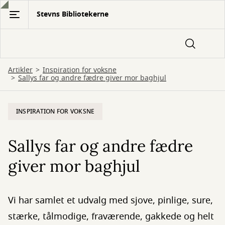
Gå
Stevns Bibliotekerne
til
hovedindhold
Artikler
Inspiration for voksne
Sallys far og andre fædre giver mor baghjul
INSPIRATION FOR VOKSNE
Sallys far og andre fædre
giver mor baghjul
Vi har samlet et udvalg med sjove, pinlige, sure,
stærke, tålmodige, fraværende, gakkede og helt