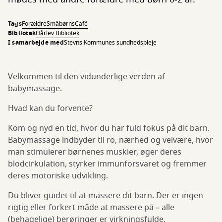
Tags
Forældre
SmåbørnsCafé
Bibliotek
Hårlev Bibliotek
I samarbejde med
Stevns Kommunes sundhedspleje
Velkommen til den vidunderlige verden af
babymassage.
Hvad kan du forvente?
Kom og nyd en tid, hvor du har fuld fokus på dit barn.
Babymassage indbyder til ro, nærhed og velvære, hvor
man stimulerer børnenes muskler, øger deres
blodcirkulation, styrker immunforsvaret og fremmer
deres motoriske udvikling.
Du bliver guidet til at massere dit barn. Der er ingen
rigtig eller forkert måde at massere på – alle
(behagelige) berøringer er virkningsfulde.