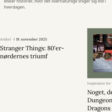
elsker historier, hvor det overnaturlige sniger sig ind i
hverdagen.
Artikel
19. november 2025
Stranger Things: 80'er-
nørdernes triumf
Inspiration for
januar 2026
Noget, d
Dungeon
Dragons