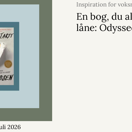
Inspiration for voks
2026
En bog, du a
låne: Odyss
juli 2026