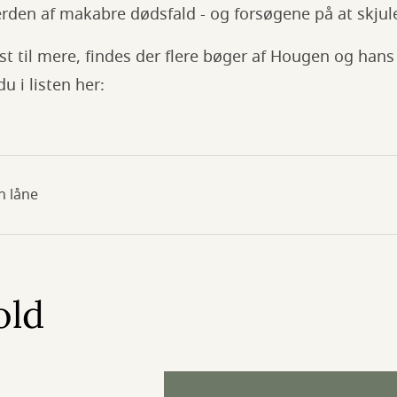
erden af makabre dødsfald - og forsøgene på at skju
yst til mere, findes der flere bøger af Hougen og han
u i listen her:
n låne
old