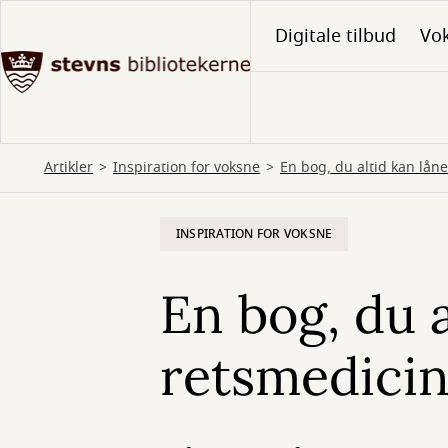
Gå
Digitale tilbud
Vo
til
hovedindhold
Artikler
Inspiration for voksne
En bog, du altid kan lån
INSPIRATION FOR VOKSNE
En bog, du 
retsmedicin