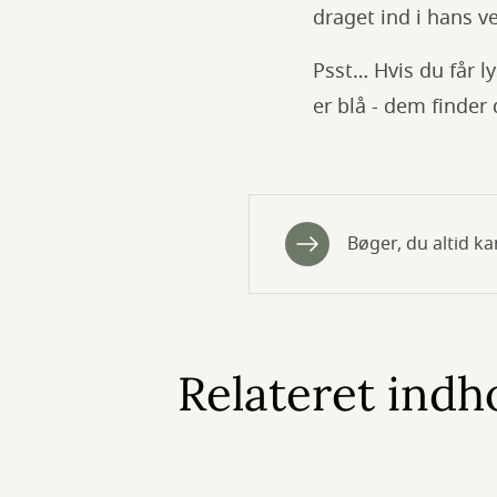
draget ind i hans v
Psst… Hvis du får l
er blå - dem finder d
Bøger, du altid ka
Relateret indh