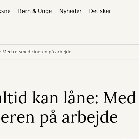
ksne
Børn & Unge
Nyheder
Det sker
e: Med retsmedicineren på arbejde
altid kan låne: Med
eren på arbejde