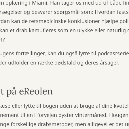
n oplæring i Miami. Han tager os med ud til både fi
søgelser og besvarer spørgsmål som: Hvordan fasts
dan kan de retsmedicinske konklusioner hjælpe poli
kan et drab kamufleres som en ulykke eller naturlig dø
t?
ougens fortællinger, kan du også lytte til podcastseri
der udfolder en række dødsfald og deres årsager.
yt på eReolen
æse eller lytte til bogen uden at bruge af dine kvote
ement til en i forvejen dyster vintermåned. Hougen 
e forskellige drabsmetoder, men alligevel er det um