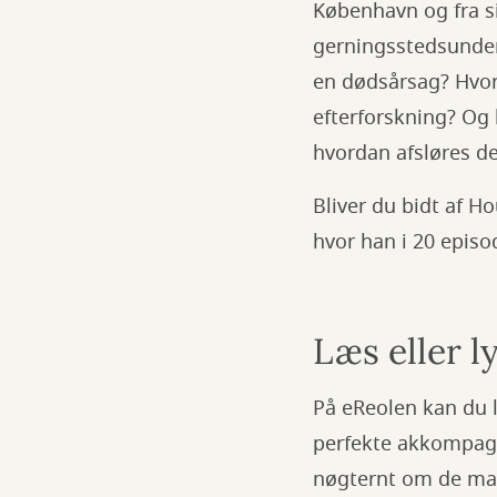
København og fra si
gerningsstedsunder
en dødsårsag? Hvor
efterforskning? Og 
hvordan afsløres de
Bliver du bidt af H
hvor han i 20 episo
Læs eller l
På eReolen kan du l
perfekte akkompagn
nøgternt om de mang