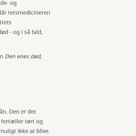
nde- og
lår retsmedicineren
tiets
d - og i så fald,
en
Den enes død
,
lån. Den er det
fortæller tørt og
uligt ikke at blive