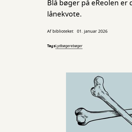
Blå bøger på eReolen er d
lånekvote.
Af biblioteket
01. januar 2026
Tags
Lydbøger
ebøger