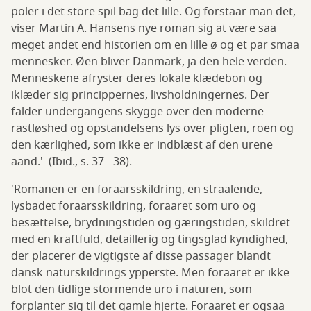
poler i det store spil bag det lille. Og forstaar man det,
viser Martin A. Hansens nye roman sig at være saa
meget andet end historien om en lille ø og et par smaa
mennesker. Øen bliver Danmark, ja den hele verden.
Menneskene afryster deres lokale klædebon og
iklæder sig princippernes, livsholdningernes. Der
falder undergangens skygge over den moderne
rastløshed og opstandelsens lys over pligten, roen og
den kærlighed, som ikke er indblæst af den urene
aand.' (Ibid., s. 37 - 38).
'Romanen er en foraarsskildring, en straalende,
lysbadet foraarsskildring, foraaret som uro og
besættelse, brydningstiden og gæringstiden, skildret
med en kraftfuld, detaillerig og tingsglad kyndighed,
der placerer de vigtigste af disse passager blandt
dansk naturskildrings ypperste. Men foraaret er ikke
blot den tidlige stormende uro i naturen, som
forplanter sig til det gamle hjerte. Foraaret er ogsaa