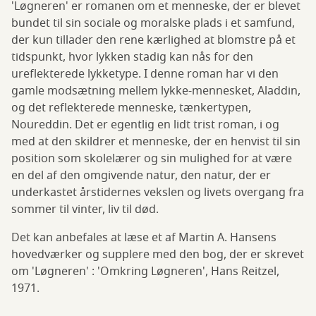
'Løgneren' er romanen om et menneske, der er blevet
bundet til sin sociale og moralske plads i et samfund,
der kun tillader den rene kærlighed at blomstre på et
tidspunkt, hvor lykken stadig kan nås for den
ureflekterede lykketype. I denne roman har vi den
gamle modsætning mellem lykke-mennesket, Aladdin,
og det reflekterede menneske, tænkertypen,
Noureddin. Det er egentlig en lidt trist roman, i og
med at den skildrer et menneske, der en henvist til sin
position som skolelærer og sin mulighed for at være
en del af den omgivende natur, den natur, der er
underkastet årstidernes vekslen og livets overgang fra
sommer til vinter, liv til død.
Det kan anbefales at læse et af Martin A. Hansens
hovedværker og supplere med den bog, der er skrevet
om 'Løgneren' : 'Omkring Løgneren', Hans Reitzel,
1971.