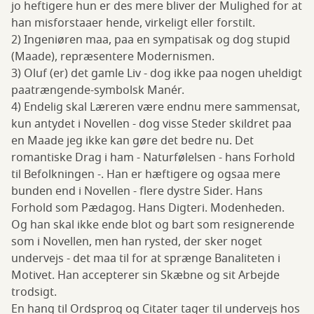
jo heftigere hun er des mere bliver der Mulighed for at
han misforstaaer hende, virkeligt eller forstilt.
2) Ingeniøren maa, paa en sympatisak og dog stupid
(Maade), repræsentere Modernismen.
3) Oluf (er) det gamle Liv - dog ikke paa nogen uheldigt
paatrængende-symbolsk Manér.
4) Endelig skal Læreren være endnu mere sammensat,
kun antydet i Novellen - dog visse Steder skildret paa
en Maade jeg ikke kan gøre det bedre nu. Det
romantiske Drag i ham - Naturfølelsen - hans Forhold
til Befolkningen -. Han er hæftigere og ogsaa mere
bunden end i Novellen - flere dystre Sider. Hans
Forhold som Pædagog. Hans Digteri. Modenheden.
Og han skal ikke ende blot og bart som resignerende
som i Novellen, men han rysted, der sker noget
undervejs - det maa til for at sprænge Banaliteten i
Motivet. Han accepterer sin Skæbne og sit Arbejde
trodsigt.
En hang til Ordsprog og Citater tager til undervejs hos