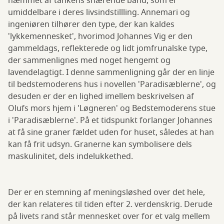
hæmmet af tankens snærende bånd, som er
umiddelbare i deres livsindstillling. Annemari og
ingeniøren tilhører den type, der kan kaldes
'lykkemennesket', hvorimod Johannes Vig er den
gammeldags, reflekterede og lidt jomfrunalske type,
der sammenlignes med noget hengemt og
lavendelagtigt. I denne sammenligning går der en linje
til bedstemoderens hus i novellen 'Paradisæblerne', og
desuden er der en lighed imellem beskrivelsen af
Olufs mors hjem i 'Løgneren' og Bedstemoderens stue
i 'Paradisæblerne'. På et tidspunkt forlanger Johannes
at få sine graner fældet uden for huset, således at han
kan få frit udsyn. Granerne kan symbolisere dels
maskulinitet, dels indelukkethed.
Der er en stemning af meningsløshed over det hele,
der kan relateres til tiden efter 2. verdenskrig. Derude
på livets rand står mennesket over for et valg mellem