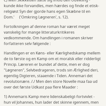
C) Men Skikkelsen satte sig imod den Udvikling -
kunde ikke forvandles, men hærdes og finde et etisk-
religiøst Syn der gjorde hans egen Skæbne til en
Dom.' ('Omkring Løgneren', s. 12).
Fortolkningen af denne roman har været meget
vanskelig for mange litteraturkritikeres
vedkommende. Om handlingen i romanen skriver
forfatteren selv følgende :
Handlingen er en Køns- eller Kærlighedskamp mellem
de to første og en Kamp om et moralsk eller ridderligt
Princip. Læreren er bundet af dette, men er dog
"Løgneren", Selvbedrageren, trods sin Ærlighed deri,
egentlig Digteren, staaende i Tiden. Annemari det
revolutionære. /./ Men den store Novelle maa faa ud
over det første Udkast paa flere Maader :
1) Annemaris Kamp mere lidenskabeligt-fortvivlet -
hun vil Johannes, hun lader det skinne igennem, men