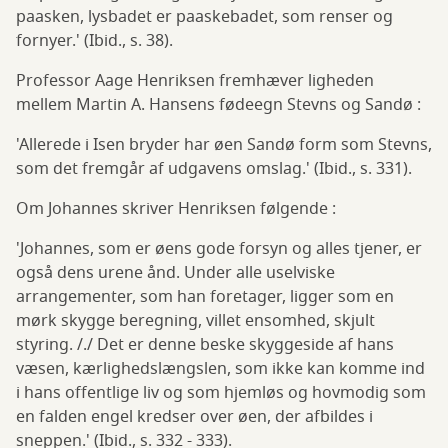
paasken, lysbadet er paaskebadet, som renser og
fornyer.' (Ibid., s. 38).
Professor Aage Henriksen fremhæver ligheden
mellem Martin A. Hansens fødeegn Stevns og Sandø :
'Allerede i Isen bryder har øen Sandø form som Stevns,
som det fremgår af udgavens omslag.' (Ibid., s. 331).
Om Johannes skriver Henriksen følgende :
'Johannes, som er øens gode forsyn og alles tjener, er
også dens urene ånd. Under alle uselviske
arrangementer, som han foretager, ligger som en
mørk skygge beregning, villet ensomhed, skjult
styring. /./ Det er denne beske skyggeside af hans
væsen, kærlighedslængslen, som ikke kan komme ind
i hans offentlige liv og som hjemløs og hovmodig som
en falden engel kredser over øen, der afbildes i
sneppen.' (Ibid., s. 332 - 333).