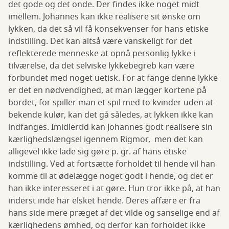
det gode og det onde. Der findes ikke noget midt
imellem. Johannes kan ikke realisere sit ønske om
lykken, da det så vil få konsekvenser for hans etiske
indstilling. Det kan altså være vanskeligt for det
reflekterede menneske at opnå personlig lykke i
tilværelse, da det selviske lykkebegreb kan være
forbundet med noget uetisk. For at fange denne lykke
er det en nødvendighed, at man lægger kortene på
bordet, for spiller man et spil med to kvinder uden at
bekende kulør, kan det gå således, at lykken ikke kan
indfanges. Imidlertid kan Johannes godt realisere sin
kærlighedslængsel igennem Rigmor, men det kan
alligevel ikke lade sig gøre p. gr. af hans etiske
indstilling. Ved at fortsætte forholdet til hende vil han
komme til at ødelægge noget godt i hende, og det er
han ikke interesseret i at gøre. Hun tror ikke på, at han
inderst inde har elsket hende. Deres affære er fra
hans side mere præget af det vilde og sanselige end af
kærlighedens ømhed, og derfor kan forholdet ikke