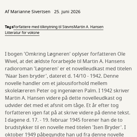
Af
Marianne Sivertsen
25. juni 2026
Tags
Forfattere med tilknytning til Stevns
Martin A. Hansen
Litteratur for voksne
I bogen 'Omkring Løgneren' oplyser forfatteren Ole
Wivel, at det ældste forarbejde til Martin A. Hansens
radioroman 'Løgneren' er et novelleudkast med titelen
'Naar Isen bryder', dateret d. 14/10 - 1942. Denne
novelle handler om et jalousiforhold mellem
skolelæreren Peter og ingeniøren Palm. I 1942 skriver
Martin A. Hansen videre på dette novelleudkast og
udvider det med et afsnit om tåge. Et år efter tog
forfatteren igen fat på at skrive videre på denne tekst.
I dagene d. 17. - 19. februar 1945 forener han de to
brudstykker til en novelle med titelen 'Isen Bryder'. I
oktober 1949 påbegyndte han ud fra denne novelle