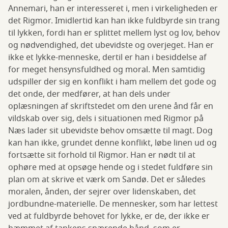
Annemari, han er interesseret i, men i virkeligheden er
det Rigmor. Imidlertid kan han ikke fuldbyrde sin trang
til lykken, fordi han er splittet mellem lyst og lov, behov
og nødvendighed, det ubevidste og overjeget. Han er
ikke et lykke-menneske, dertil er han i besiddelse af
for meget hensynsfuldhed og moral. Men samtidig
udspiller der sig en konflikt i ham mellem det gode og
det onde, der medfører, at han dels under
oplæsningen af skriftstedet om den urene ånd får en
vildskab over sig, dels i situationen med Rigmor på
Næs lader sit ubevidste behov omsætte til magt. Dog
kan han ikke, grundet denne konflikt, løbe linen ud og
fortsætte sit forhold til Rigmor. Han er nødt til at
ophøre med at opsøge hende og i stedet fuldføre sin
plan om at skrive et værk om Sandø. Det er således
moralen, ånden, der sejrer over lidenskaben, det
jordbundne-materielle. De mennesker, som har lettest
ved at fuldbyrde behovet for lykke, er de, der ikke er