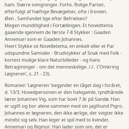
ham. Større svingninger. Forhs. Rolige Partier,
efterfulgt af hæftige Bevægelser, ofte i Ironien.
Øen . Samfundet lige efter Befrielsen?
Megen mundtlighed i Fortællingen. Et hovedtema
gaaende igennem de første 7-8 Stykker : Gaaden
Annemari som er Gaaden Johannes.
Hvert Stykke sit Novelletema, en enkelt eller et Par
udspundne Samtaler - Brudstykker af Snak med Folk -
kortest mulige klare Naturbilleder - og hans
Betragtninger - om det menneskelige. /./. ('Omkring
Løgneren', s. 21 - 23).
Romanen 'Løgneren' begynder en tåget dag i foråret,
d. 13/3. Hovedpersonen er den halvgamle, tyndhårede
lærer Johannes Vig, som har boet 7 år på Sandø. Han
er ugift og bor alene sammen med sin jagthund Pigro.
Johannes er løgneren, den ikke ærlige, der svigter ikke
mindst sig selv. Han leger et spil med to kvinder,
Annemari og Rigmor. Han lader som om, det er