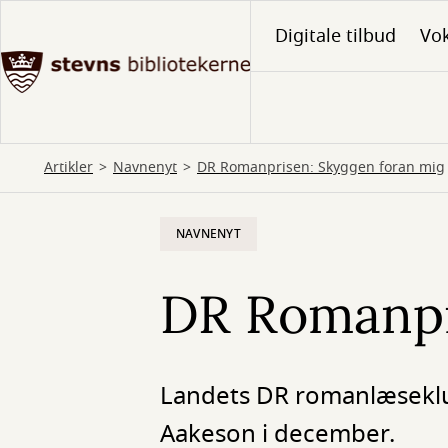
Gå
Digitale tilbud
Vo
til
hovedindhold
Artikler
Navnenyt
DR Romanprisen: Skyggen foran mig
NAVNENYT
DR Romanpr
Landets DR romanlæseklu
Aakeson i december.