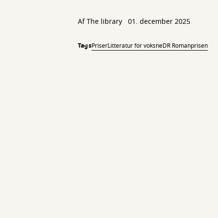
Af The library
01. december 2025
Tags
Priser
Litteratur for voksne
DR Romanprisen