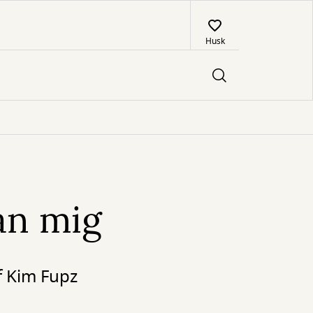
Husk
an mig
f Kim Fupz