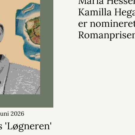
Maria Hesse
Kamilla Hega
er nomineret
Romanprisen
juni 2026
s 'Løgneren'