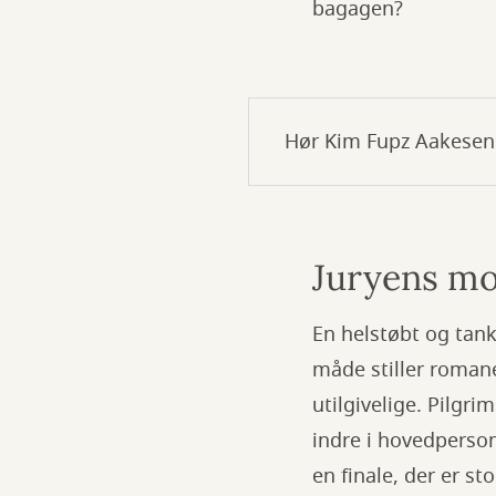
bagagen?
Hør Kim Fupz Aakesen 
Juryens mo
En helstøbt og tan
måde stiller romane
utilgivelige. Pilgr
indre i hovedperson
en finale, der er st