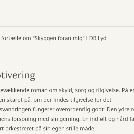
fortælle om "Skyggen foran mig" i DR Lyd
tivering
kevækkende roman om skyld, sorg og tilgivelse. På 
n skarpt på, om der findes tilgivelse for det
imsvandringen fungerer overordentlig godt: Den ydre r
ens forsoning med sin gerning. En indfølt og hård f
ort orkestreret på sin egen stille måde