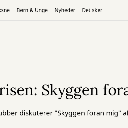
ksne
Børn & Unge
Nyheder
Det sker
isen: Skyggen for
bber diskuterer "Skyggen foran mig" a