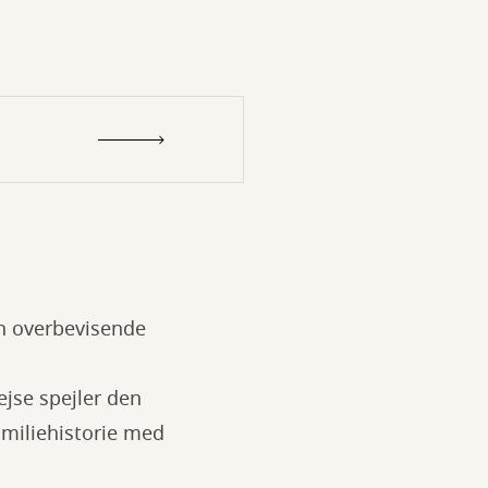
en overbevisende
ejse spejler den
amiliehistorie med